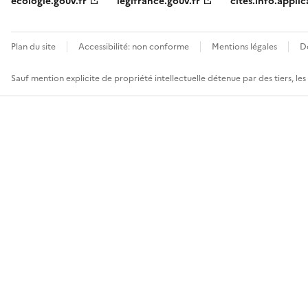
ecologie.gouv.fr
legifrance.gouv.fr
cites.info.applic
Plan du site
Accessibilité: non conforme
Mentions légales
D
Sauf mention explicite de propriété intellectuelle détenue par des tiers, le