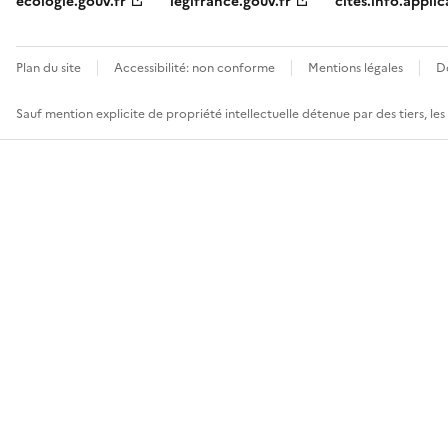
ecologie.gouv.fr
legifrance.gouv.fr
cites.info.applic
Plan du site
Accessibilité: non conforme
Mentions légales
D
Sauf mention explicite de propriété intellectuelle détenue par des tiers, le