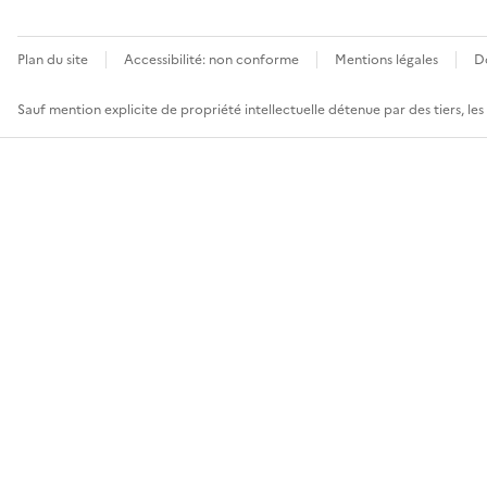
Plan du site
Accessibilité: non conforme
Mentions légales
D
Sauf mention explicite de propriété intellectuelle détenue par des tiers, le