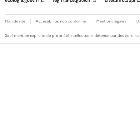
ecologie.gouv.fr
legifrance.gouv.fr
cites.info.applic
Plan du site
Accessibilité: non conforme
Mentions légales
D
Sauf mention explicite de propriété intellectuelle détenue par des tiers, le