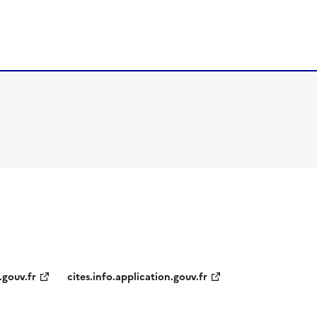
.gouv.fr
cites.info.application.gouv.fr