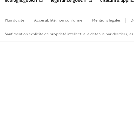
ecologie.gouv.fr
legifrance.gouv.fr
cites.info.applic
Plan du site
Accessibilité: non conforme
Mentions légales
D
Sauf mention explicite de propriété intellectuelle détenue par des tiers, le