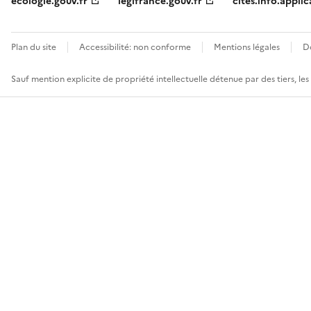
ecologie.gouv.fr
legifrance.gouv.fr
cites.info.applic
Plan du site
Accessibilité: non conforme
Mentions légales
D
Sauf mention explicite de propriété intellectuelle détenue par des tiers, le