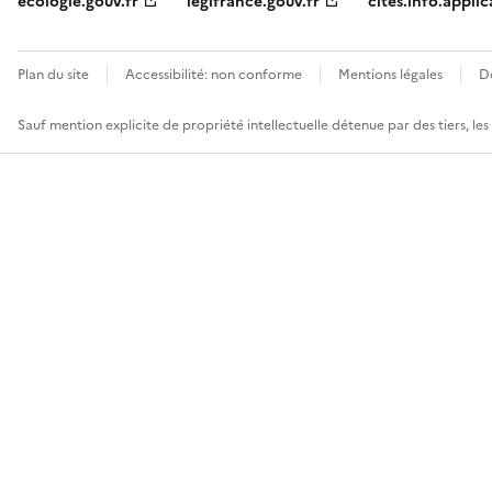
ecologie.gouv.fr
legifrance.gouv.fr
cites.info.applic
Plan du site
Accessibilité: non conforme
Mentions légales
D
Sauf mention explicite de propriété intellectuelle détenue par des tiers, le