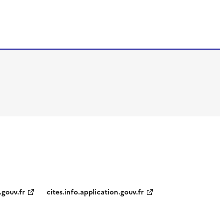
.gouv.fr
cites.info.application.gouv.fr