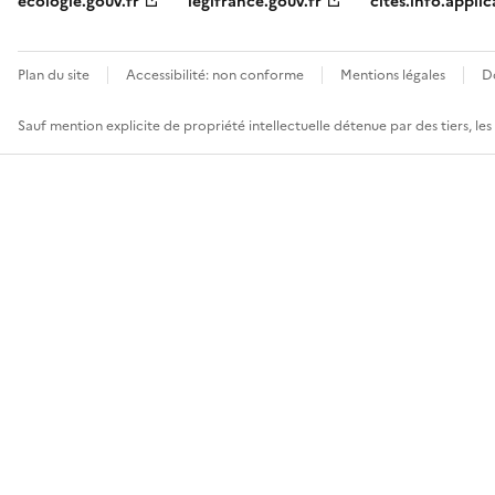
ecologie.gouv.fr
legifrance.gouv.fr
cites.info.applic
Plan du site
Accessibilité: non conforme
Mentions légales
D
Sauf mention explicite de propriété intellectuelle détenue par des tiers, le