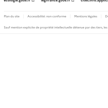
ecologie.gouv.fr
legifrance.gouv.fr
cites.info.applic
Plan du site
Accessibilité: non conforme
Mentions légales
D
Sauf mention explicite de propriété intellectuelle détenue par des tiers, le