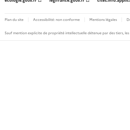
ecologie.gouv.fr
legifrance.gouv.fr
cites.info.applic
Plan du site
Accessibilité: non conforme
Mentions légales
D
Sauf mention explicite de propriété intellectuelle détenue par des tiers, le