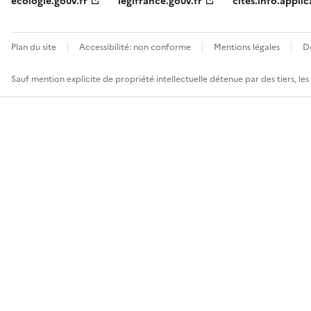
ecologie.gouv.fr
legifrance.gouv.fr
cites.info.applic
Plan du site
Accessibilité: non conforme
Mentions légales
D
Sauf mention explicite de propriété intellectuelle détenue par des tiers, le