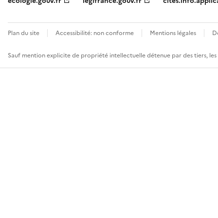
ecologie.gouv.fr
legifrance.gouv.fr
cites.info.applic
Plan du site
Accessibilité: non conforme
Mentions légales
D
Sauf mention explicite de propriété intellectuelle détenue par des tiers, le