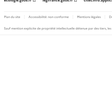
ecologie.gouv.fr
legifrance.gouv.fr
cites.info.applic
Plan du site
Accessibilité: non conforme
Mentions légales
D
Sauf mention explicite de propriété intellectuelle détenue par des tiers, le