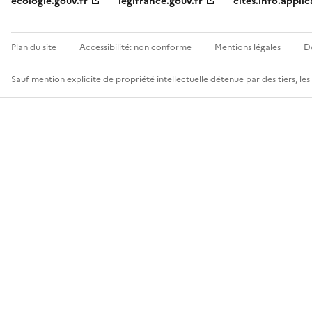
ecologie.gouv.fr
legifrance.gouv.fr
cites.info.applic
Plan du site
Accessibilité: non conforme
Mentions légales
D
Sauf mention explicite de propriété intellectuelle détenue par des tiers, le