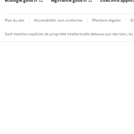
ecologie.gouv.fr
legifrance.gouv.fr
cites.info.applic
Plan du site
Accessibilité: non conforme
Mentions légales
D
Sauf mention explicite de propriété intellectuelle détenue par des tiers, le