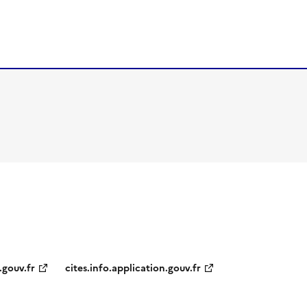
.gouv.fr
cites.info.application.gouv.fr