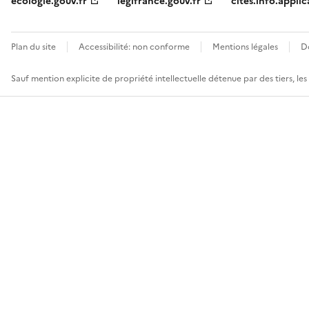
ecologie.gouv.fr
legifrance.gouv.fr
cites.info.applic
Plan du site
Accessibilité: non conforme
Mentions légales
D
Sauf mention explicite de propriété intellectuelle détenue par des tiers, le