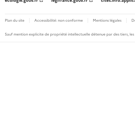
ecologie.gouv.fr
legifrance.gouv.fr
cites.info.applic
Plan du site
Accessibilité: non conforme
Mentions légales
D
Sauf mention explicite de propriété intellectuelle détenue par des tiers, le