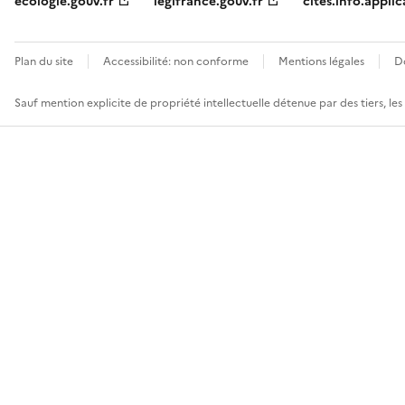
ecologie.gouv.fr
legifrance.gouv.fr
cites.info.applic
Plan du site
Accessibilité: non conforme
Mentions légales
D
Sauf mention explicite de propriété intellectuelle détenue par des tiers, le