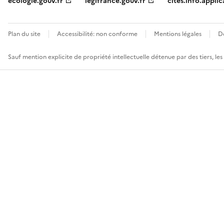
ecologie.gouv.fr
legifrance.gouv.fr
cites.info.applic
Plan du site
Accessibilité: non conforme
Mentions légales
D
Sauf mention explicite de propriété intellectuelle détenue par des tiers, le