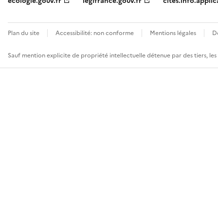
ecologie.gouv.fr
legifrance.gouv.fr
cites.info.applic
Plan du site
Accessibilité: non conforme
Mentions légales
D
Sauf mention explicite de propriété intellectuelle détenue par des tiers, le