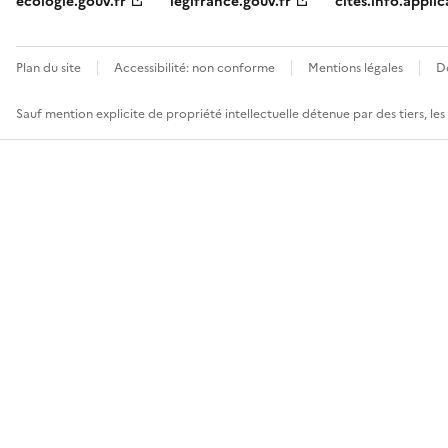
ecologie.gouv.fr
legifrance.gouv.fr
cites.info.applic
Plan du site
Accessibilité: non conforme
Mentions légales
D
Sauf mention explicite de propriété intellectuelle détenue par des tiers, le