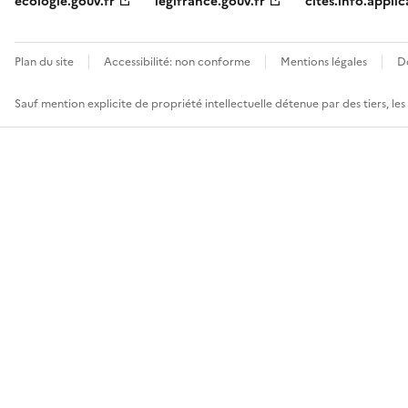
ecologie.gouv.fr
legifrance.gouv.fr
cites.info.applic
Plan du site
Accessibilité: non conforme
Mentions légales
D
Sauf mention explicite de propriété intellectuelle détenue par des tiers, le