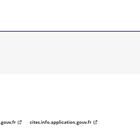
.gouv.fr
cites.info.application.gouv.fr