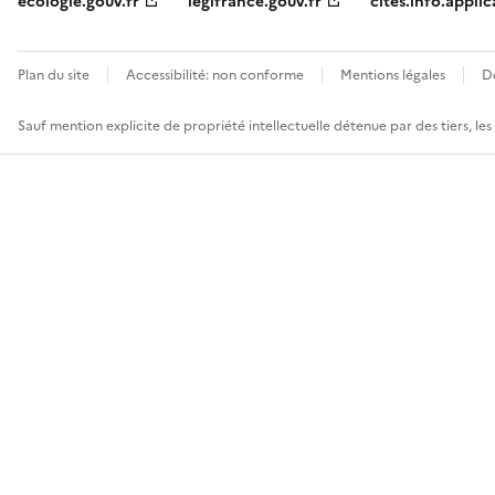
ecologie.gouv.fr
legifrance.gouv.fr
cites.info.applic
Plan du site
Accessibilité: non conforme
Mentions légales
D
Sauf mention explicite de propriété intellectuelle détenue par des tiers, le