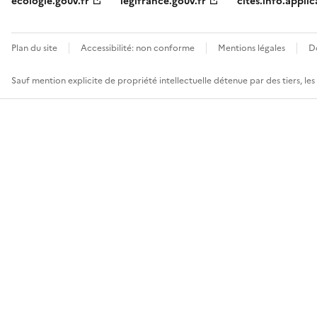
ecologie.gouv.fr
legifrance.gouv.fr
cites.info.applic
Plan du site
Accessibilité: non conforme
Mentions légales
D
Sauf mention explicite de propriété intellectuelle détenue par des tiers, le