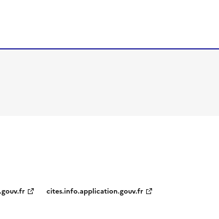
.gouv.fr
cites.info.application.gouv.fr