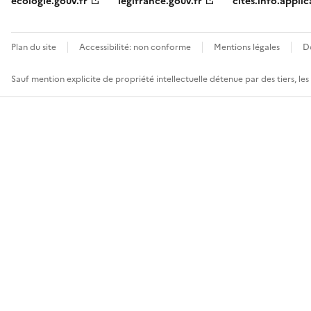
ecologie.gouv.fr
legifrance.gouv.fr
cites.info.applic
Plan du site
Accessibilité: non conforme
Mentions légales
D
Sauf mention explicite de propriété intellectuelle détenue par des tiers, le