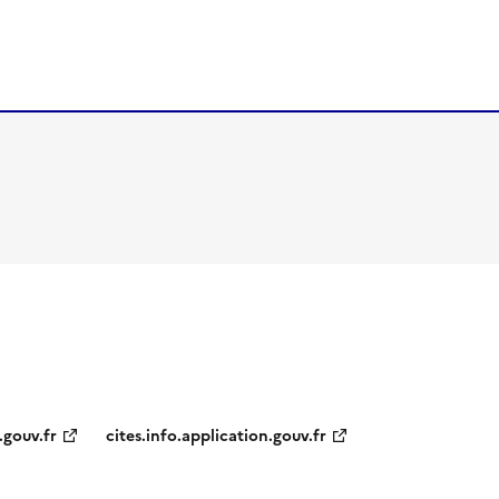
.gouv.fr
cites.info.application.gouv.fr