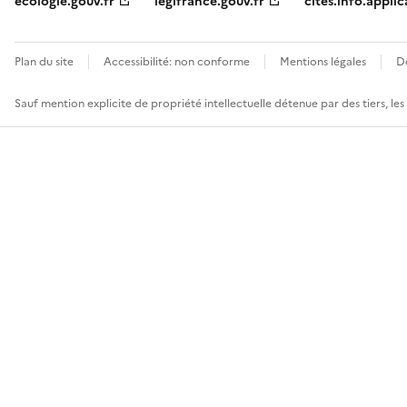
ecologie.gouv.fr
legifrance.gouv.fr
cites.info.applic
Plan du site
Accessibilité: non conforme
Mentions légales
D
Sauf mention explicite de propriété intellectuelle détenue par des tiers, le