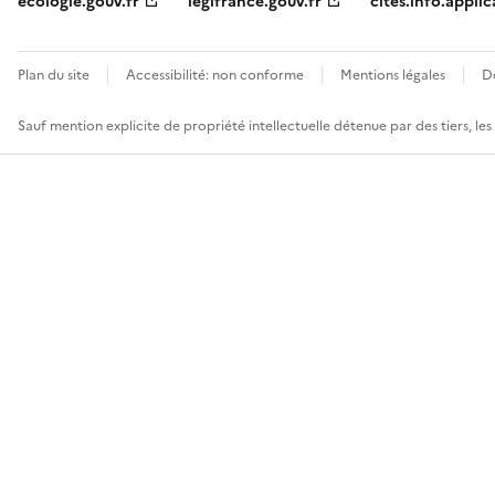
ecologie.gouv.fr
legifrance.gouv.fr
cites.info.applic
Plan du site
Accessibilité: non conforme
Mentions légales
D
Sauf mention explicite de propriété intellectuelle détenue par des tiers, le