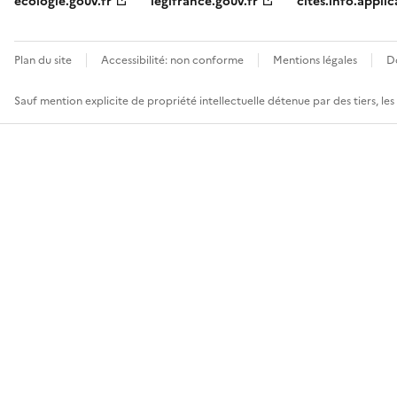
ecologie.gouv.fr
legifrance.gouv.fr
cites.info.applic
Plan du site
Accessibilité: non conforme
Mentions légales
D
Sauf mention explicite de propriété intellectuelle détenue par des tiers, le